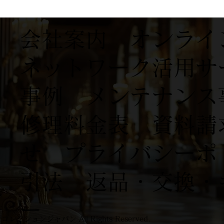
会社案内
オンライ
ネットワーク活用サ
事例
​
メンテナンス
修理料金表
資料請
せ
プライバシーポ
引法
返品・交換・
ー
レクションジャパン All Rights Reserved.