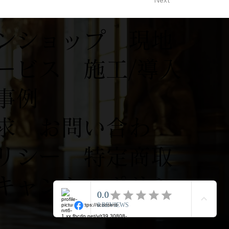
Next
ンショップ
現地
ービス
施工/導入
事例
求
お問い合わ
リシー
特定商取
キャンセルポリシ