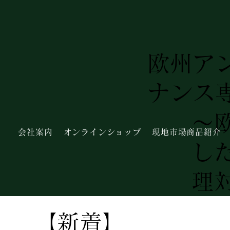
欧州ア
ナンス
～
会社案内
オンラインショップ
現地市場商品紹介
し
理
【新着】