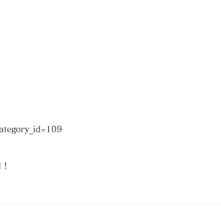
category_id=109
内！