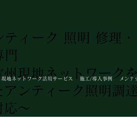
ンティーク 照明 修理
専門
欧州現地ネットワーク
現地ネットワーク活用サービス
施工/導入事例
メンテ
たアンティーク照明調
対応～