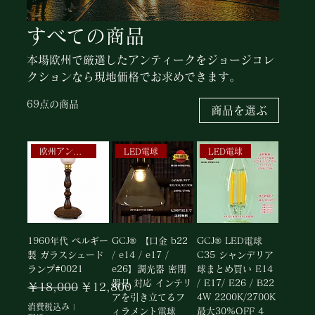
すべての商品
本場欧州で厳選したアンティークをジョージコレ
クションなら現地価格でお求めできます。
69点の商品
商品を選ぶ
欧州アンティーク照明
LED電球
LED電球
1960年代 ベルギー
GCJ® 【口金 b22
GCJ® LED電球
製 ガラスシェード
/ e14 / e17 /
C35 シャンデリア
ランプ#0021
e26】調光器 密閉
球まとめ買い E14
器具 対応 インテリ
/ E17/ E26 / B22
通常価格
セール価格
￥18,000
￥12,800
アを引き立てるフ
4W 2200K/2700K
消費税込み
|
ィラメント電球
最大30%OFF 4