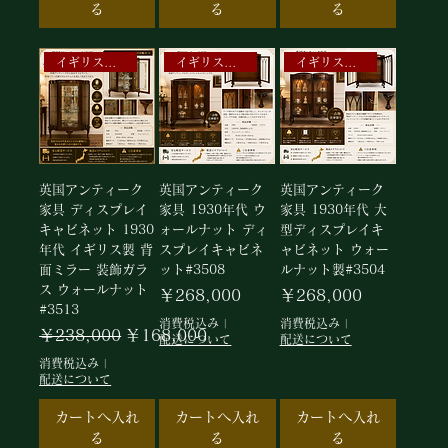
る
る
る
イギリスアンティークキャビネット
イギリス アンティーク
イギリスアンティーク家具
英国アンティーク
英国アンティーク
英国アンティーク
家具 ディスプレイ
家具 1930年代 ウ
家具 1930年代 大
キャビネット 1930
ォールナット ディ
型ディスプレイキ
年代 イギリス製 背
スプレイキャビネ
ャビネット ウォー
面ミラー 装飾ガラ
ット#3508
ルナット製#3504
ス ウォールナット
価格
価格
￥268,000
￥268,000
#3513
消費税込み
|
消費税込み
|
通常価格
セール価格
￥238,000
￥168,000
配送について
配送について
消費税込み
|
配送について
カートへ入れ
カートへ入れ
カートへ入れ
る
る
る