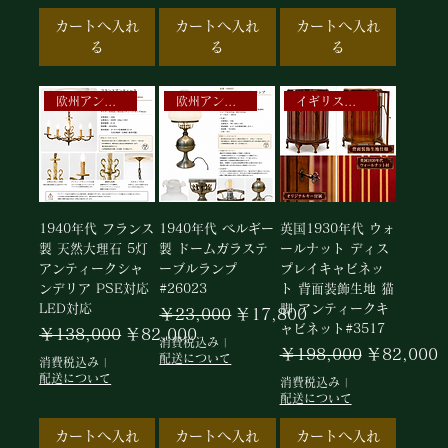
カートへ入れ
カートへ入れ
カートへ入れ
る
る
る
欧州アンティーク照明
欧州アンティーク照明
イギリスアンティークキャビネット
1940年代 フランス
1940年代 ベルギー
英国1930年代 ウォ
製 天然大理石 5灯
製 ドームガラステ
ールナット ディス
アンティークシャ
ーブルランプ
プレイキャビネッ
ンデリア PSE対応
#26023
ト 背面装飾生地 猫
LED対応
脚 アンティークキ
通常価格
セール価格
￥23,000
￥17,800
ャビネット#3517
通常価格
セール価格
￥138,000
￥82,000
消費税込み
|
通常価格
セール価格
￥198,000
￥82,000
配送について
消費税込み
|
配送について
消費税込み
|
配送について
カートへ入れ
カートへ入れ
カートへ入れ