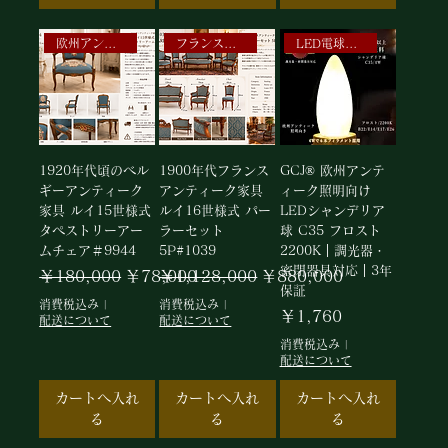
欧州アンティークランプ
フランスアンティークパーラーセット5P
LED電球シャンデリア用
1920年代頃のベル
1900年代フランス
GCJ® 欧州アンテ
ギーアンティーク
アンティーク家具
ィーク照明向け
家具 ルイ15世様式
ルイ16世様式 パー
LEDシャンデリア
タペストリーアー
ラーセット
球 C35 フロスト
ムチェア＃9944
5P#1039
2200K｜調光器・
密閉器具対応｜3年
通常価格
セール価格
通常価格
セール価格
￥180,000
￥78,000
￥1,128,000
￥880,000
保証
消費税込み
|
消費税込み
|
価格
￥1,760
配送について
配送について
消費税込み
|
配送について
カートへ入れ
カートへ入れ
カートへ入れ
る
る
る