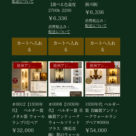
配送について
【選べる色温度
個/6個/
2700k 2200
価格
￥6,336
価格
￥6,336
消費税込み
|
配送について
消費税込み
|
配送について
カートへ入れ
カートへ入れ
カートへ入れ
る
る
る
欧州アンティークランプ
欧州アンティークランプ
欧州アンティークランプ
＃0012【1930年
＃0008【1930年
1930年代 ベルギー
代】 ベルギー製
代】 ベルギー製 真
製 真鍮製アンティ
メタル製 ウォール
鍮製アンティーク
ークウォールラン
ランプ1灯ペア
ウォールソリッド
プペア#0004
ブラス（無垢真
価格
価格
￥32,000
￥54,000
鍮）製のウォール