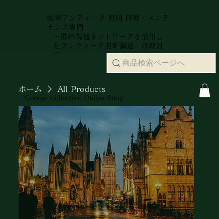
欧州アンティーク 照明 修理・メンテ
ナンス専門
～欧州現地ネットワークを活用し
たアンティーク照明調達・修理対
応～
商品検索ページへ
ホーム
All Products
"George Collection Online Shop"