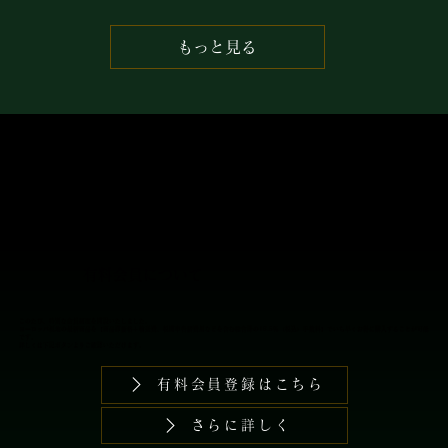
もっと見る
​有料会員では普段よりお買い求めやすくなっ
ております。
​有料会員について
このたび、特別な会員制度を開設いたしました。
​ヨーロッパ現地の最新商品を【商品卸価格＋輸送費、税関申告諸費用などを含む総合計の16.5％（税込）手数料】でいち早くお得に購入することが可能
です。
詳しくは下記ボタンよりご確認いただけます。
有料会員登録はこちら
さらに詳しく