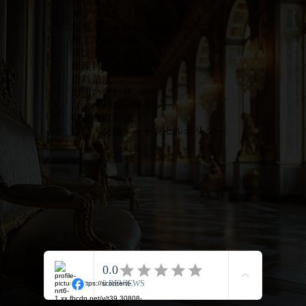
会社案内
オンラインショップ
現地ネットワーク活用サービス
施工/導入事例
メンテナンス事例
​修理料金表
資料請求
お問い合わせ
プライバシーポリシー
特定商取引法
返品・交換・キャンセルポリシー
〒310-0905
茨城県水戸市石川1-4002-2サンルーム石川102
TEL
029-291-3446
© 2024 by 有限会社ジョージコレクションジャパン All Rights Reserved.