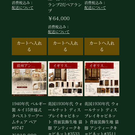
消費税込み
|
消費税込み
|
ランプ2灯ペアラン
配送について
配送について
プ
価格
￥64,000
消費税込み
|
配送について
カートへ入れ
カートへ入れ
カートへ入れ
る
る
る
欧州アンティークランプ
イギリスアンティークキャビネット
イギリスアンティークキャビネット
1940年代 ベルギー
英国1930年代 ウォ
英国1930年代 ウォ
製 ルイ15世様式
ールナット ディス
ールナット ディス
タペストリーアー
プレイキャビネッ
プレイキャビネッ
ムチェア ペア
ト 背面装飾生地 猫
ト 背面装飾生地 猫
#9747
脚 アンティークキ
脚 アンティークキ
ャビネット#3533
ャビネット#3511