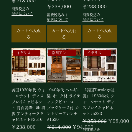
価格
￥218,000
価格
価格
￥238,000
￥238,000
消費税込み
|
配送について
消費税込み
|
消費税込み
|
配送について
配送について
カートへ入れ
カートへ入れ
カートへ入れ
る
る
る
イギリスアンティークキャビネット
欧州アンティークランプ
イギリスアンティークキャビネット
英国1930年代 ウォ
1940年代 ベルギー
「英国Turnidge社
ールナット ディス
製 オーク材 ライテ
製」 1930年代 ウ
プレイキャビネッ
ィングビューロー
ォールナット ディ
ト 背面装飾生地 猫
ブックケース付 カ
スプレイキャビネ
脚 アンティークキ
ントリーフレンチ
ット#5323
ャビネット#3516
#1520
通常価格
セール価格
￥258,000
￥98,000
価格
通常価格
セール価格
￥238,000
￥214,000
￥94,000
消費税込み
|