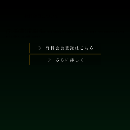
​有料会員について
このたび、特別な会員制度を開設いたしました。
​ヨーロッパ現地の最新商品を【商品卸価格＋輸送費、税関申告諸費用などを含む総合計の16.5％（税込）手数料】でいち早くお得に購入することが可能
です。
詳しくは下記ボタンよりご確認いただけます。
有料会員登録はこちら
さらに詳しく