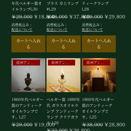
年代ベルギー製オ
ブラス 卓上ランプ
ティークランプ
イルランプL30
#L29
L28
通常価格
セール価格
通常価格
セール価格
通常価格
セール価格
￥29,000
￥18,800
￥48,000
￥37,800
￥39,000
￥29,800
消費税込み
|
消費税込み
|
消費税込み
|
配送について
配送について
配送について
カートへ入れ
カートへ入れ
カートへ入れ
る
る
る
欧州アンティーク逸品
欧州アンティークランプ
欧州アンティークランプ
1860年代ベルギー
ベルギー製 1880年
1860年代ベルギー
製のアンティーク
代 ガラスオイルラ
製のアンティーク
オイルランプで
ンプ アンティーク
オイルランプで
す。L27
ランプ クリアガラ
す。L25
ス L26
通常価格
セール価格
通常価格
セール価格
￥29,000
￥19,000
￥38,000
￥28,800
通常価格
セール価格
￥32,000
￥26,800