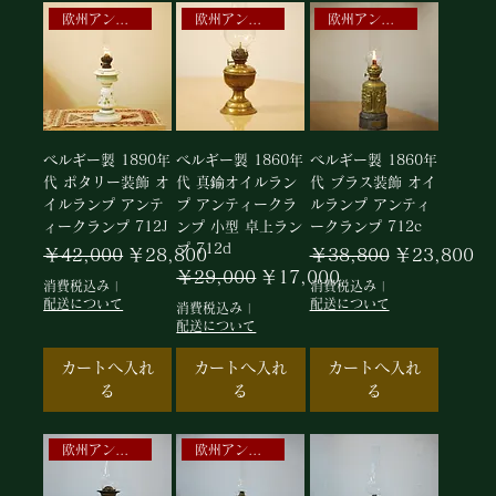
欧州アンティークオイルランプ
欧州アンティーク1860年ランプ
欧州アンティークオイルランプ
ベルギー製 1890年
ベルギー製 1860年
ベルギー製 1860年
代 ポタリー装飾 オ
代 真鍮オイルラン
代 ブラス装飾 オイ
イルランプ アンテ
プ アンティークラ
ルランプ アンティ
ィークランプ 712J
ンプ 小型 卓上ラン
ークランプ 712c
プ 712d
通常価格
セール価格
通常価格
セール価格
￥42,000
￥28,800
￥38,800
￥23,800
通常価格
セール価格
￥29,000
￥17,000
消費税込み
|
消費税込み
|
配送について
配送について
消費税込み
|
配送について
カートへ入れ
カートへ入れ
カートへ入れ
る
る
る
欧州アンーク逸品
欧州アンティークオイルランプ