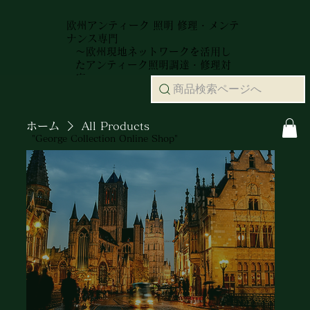
欧州アンティーク 照明 修理・メンテ
ナンス専門
～欧州現地ネットワークを活用し
たアンティーク照明調達・修理対
応～
商品検索ページへ
ホーム
All Products
"George Collection Online Shop"