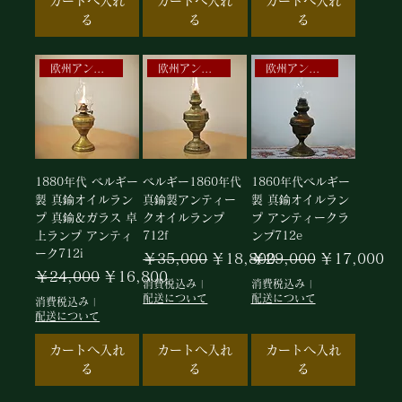
カートへ入れ
カートへ入れ
カートへ入れ
る
る
る
欧州アンティークランプ
欧州アンティーク照明
欧州アンティークランプ
1880年代 ベルギー
ベルギー1860年代
1860年代ベルギー
製 真鍮オイルラン
真鍮製アンティー
製 真鍮オイルラン
プ 真鍮＆ガラス 卓
クオイルランプ
プ アンティークラ
上ランプ アンティ
712f
ンプ712e
ーク712i
通常価格
セール価格
通常価格
セール価格
￥35,000
￥18,800
￥29,000
￥17,000
通常価格
セール価格
￥24,000
￥16,800
消費税込み
|
消費税込み
|
配送について
配送について
消費税込み
|
配送について
カートへ入れ
カートへ入れ
カートへ入れ
る
る
る