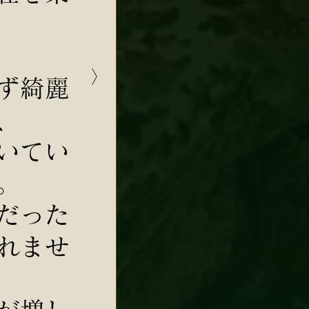
ず綺麗
、
いてい
。
だった
れませ