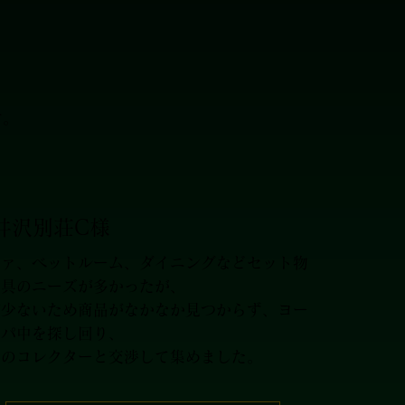
す。
井沢別荘C様
ファ、ベットルーム、ダイニングなどセット物
家具のニーズが多かったが、
が少ないため商品がなかなか見つからず、ヨー
ッパ中を探し回り、
地のコレクターと交渉して集めました。