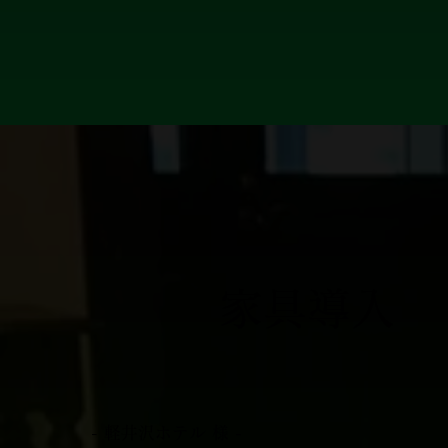
​家具導入
- 軽井沢ホテル 様 -