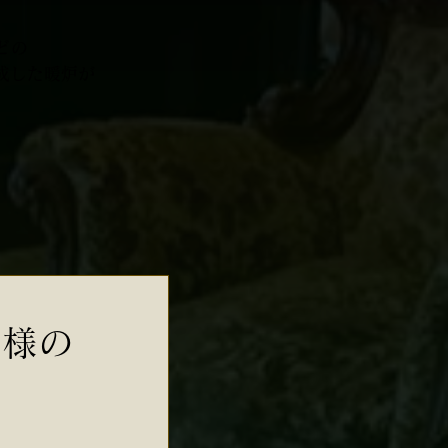
どの
成した暖炉が
客様の