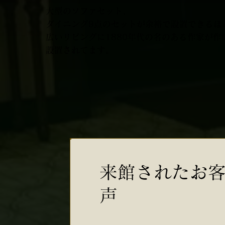
大型のソファセット、
ダイニング9点のセットが余裕で設置できるほ
広いリビングに1880年代の名のある作家が作
設置されてます。
来館されたお
声