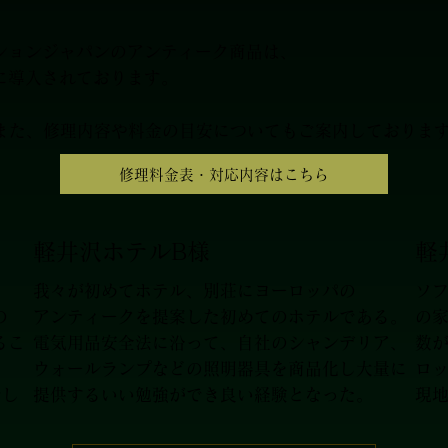
ションジャパンのアンティーク商品は、
に導入されております。
また、修理内容や料金の目安についてもご案内しておりま
修理料金表・対応内容はこちら
軽井沢ホテルB様
軽
、
我々が初めてホテル、別荘にヨーロッパの
ソ
の
アンティークを提案した初めてのホテルである。
の
るこ
電気用品安全法に沿って、自社のシャンデリア、
数
ウォールランプなどの照明器具を商品化し大量に
ロ
でし
提供するいい勉強ができ良い経験となった。
現