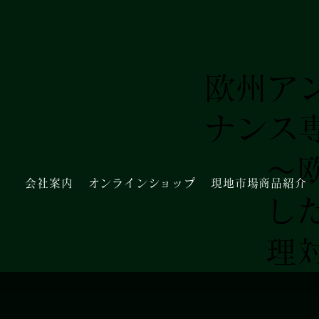
欧州ア
ナンス
～
会社案内
オンラインショップ
現地市場商品紹介
し
理