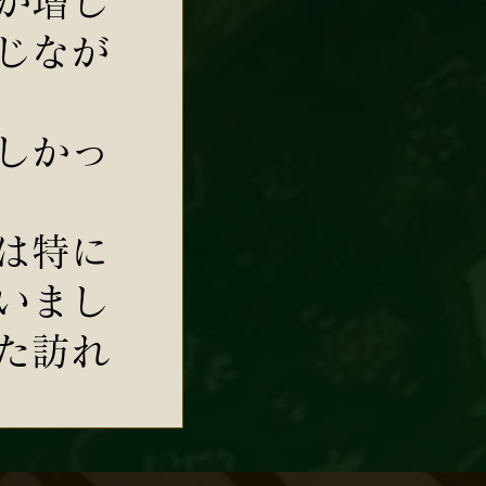
が増し
じなが
しかっ
は特に
いまし
た訪れ