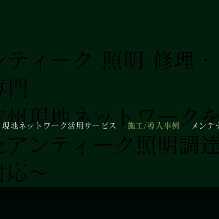
ンティーク 照明 修理
専門
欧州現地ネットワーク
現地ネットワーク活用サービス
施工/導入事例
メンテ
たアンティーク照明調
施工/導入事例
対応～