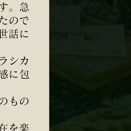
す。急
たので
世話に
ラシカ
感に包
のもの
在を楽