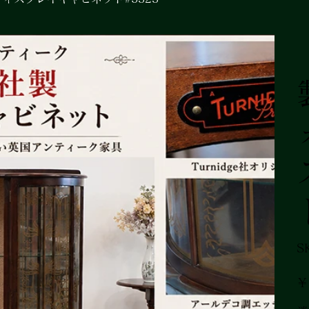
S
元
￥
の
価
格