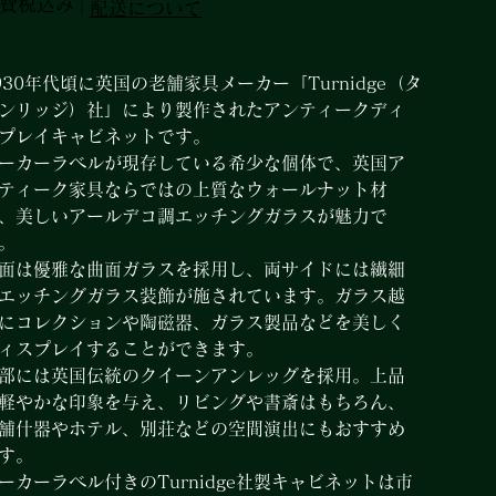
費税込み
|
配送について
格
930年代頃に英国の老舗家具メーカー「Turnidge（タ
ンリッジ）社」により製作されたアンティークディ
プレイキャビネットです。
ーカーラベルが現存している希少な個体で、英国ア
ティーク家具ならではの上質なウォールナット材
、美しいアールデコ調エッチングガラスが魅力で
。
面は優雅な曲面ガラスを採用し、両サイドには繊細
エッチングガラス装飾が施されています。ガラス越
にコレクションや陶磁器、ガラス製品などを美しく
ィスプレイすることができます。
部には英国伝統のクイーンアンレッグを採用。上品
軽やかな印象を与え、リビングや書斎はもちろん、
舗什器やホテル、別荘などの空間演出にもおすすめ
す。
ーカーラベル付きのTurnidge社製キャビネットは市