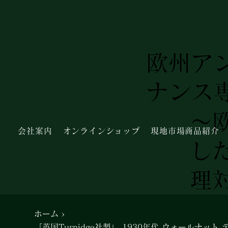
欧州ア
ナンス
～
会社案内
オンラインショップ
現地市場商品紹介
し
理
ホーム
>
「英国Turnidge社製」 1930年代 ウォールナット