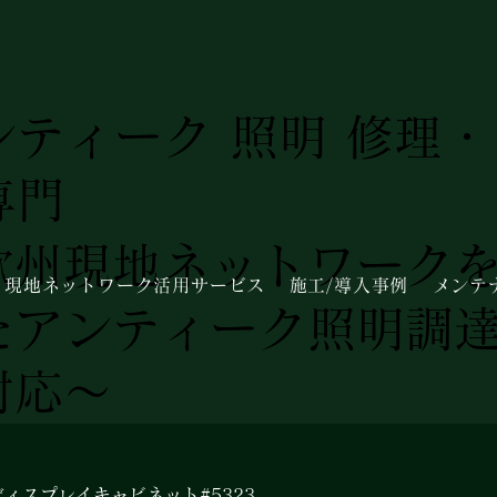
ンティーク 照明 修理
専門
欧州現地ネットワーク
現地ネットワーク活用サービス
施工/導入事例
メンテ
たアンティーク照明調
対応～
 ディスプレイキャビネット#5323