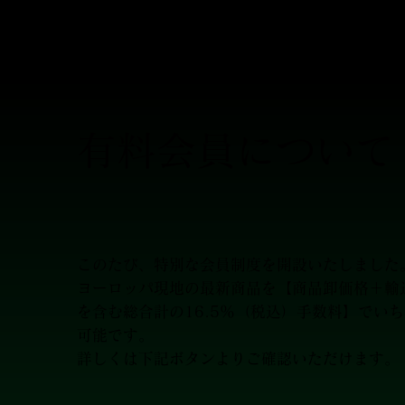
なってお
​有料会員について
このたび、特別な会員制度を開設いたしました
​ヨーロッパ現地の最新商品を【商品卸価格＋
を含む総合計の16.5％（税込）手数料】でい
可能です。
詳しくは下記ボタンよりご確認いただけます。