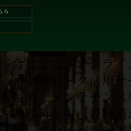
ちら
会社案内
オンライ
ネットワーク活用サ
事例
​
メンテナンス
修理料金表
資料請
せ
プライバシーポ