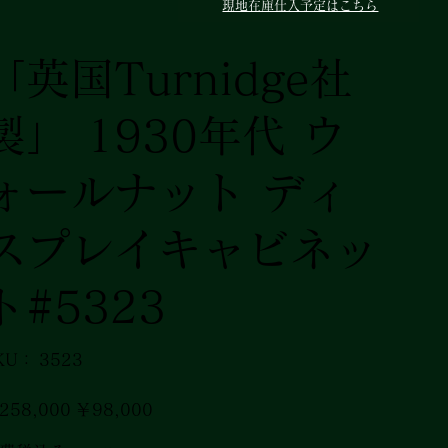
現地在庫仕入予定はこちら
「英国Turnidge社
製」 1930年代 ウ
ォールナット ディ
スプレイキャビネッ
ト#5323
SKU：
KU：
3523
3523
セ
258,000
￥98,000
ー
ル
価