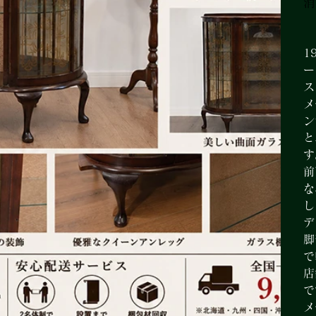
消
1
ー
ス
メ
ン
と
す
前
な
し
デ
脚
で
店
で
メ