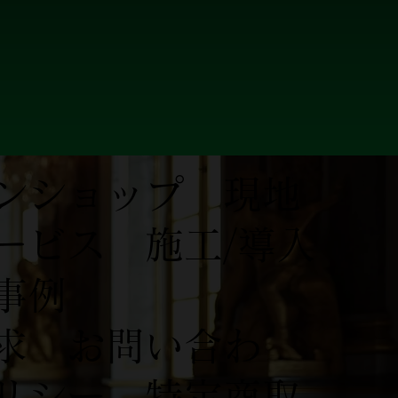
ンショップ
現地
ービス
施工/導入
事例
求
お問い合わ
リシー
特定商取