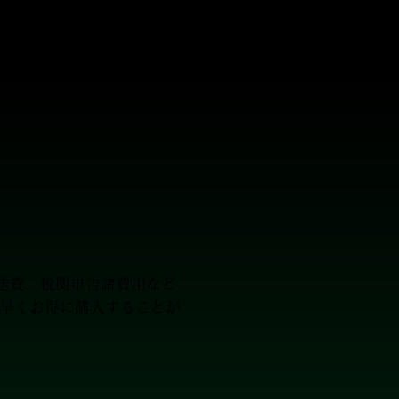
ります。
。
輸送費、税関申告諸費用など
ち早くお得に購入することが