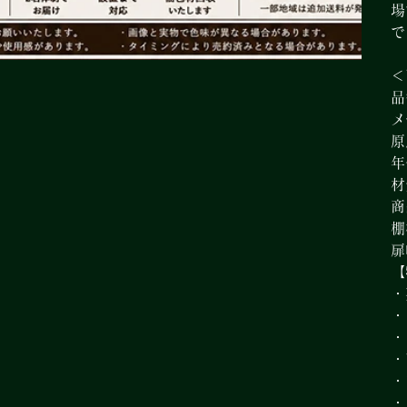
場
で
＜
品
メ
原
年
材
商
棚
扉
【
・
・
・
・
・
・