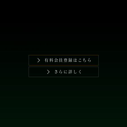
ております。
​有料会員について
このたび、特別な会員制度を開設いたしました。
​ヨーロッパ現地の最新商品を【商品卸価格＋輸送費、税関申告諸費用などを含む総合計の16.5％（税込）手数料】でいち早くお得に購入することが可能
です。
詳しくは下記ボタンよりご確認いただけます。
有料会員登録はこちら
さらに詳しく