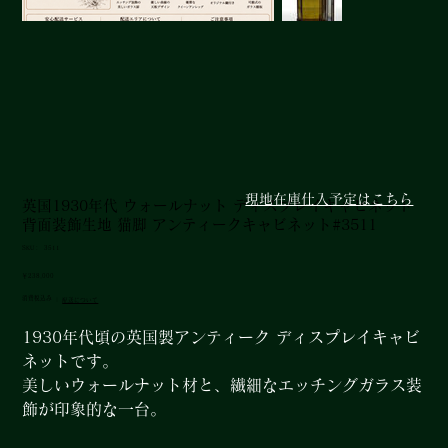
現地在庫仕入予定はこちら
英国1930年代 ウォールナット ディスプレイキャビネット
背面装飾生地 猫脚 アンティークキャビネット#3511
SKU：
SKU：
3511
3511
価
￥238,000
格
消費税込み
|
配送について
1930年代頃の英国製アンティーク ディスプレイキャビ
ネットです。
美しいウォールナット材と、繊細なエッチングガラス装
飾が印象的な一台。