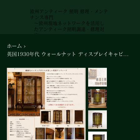
欧州アンティーク 照明 修理・メンテ
ナンス専門
～欧州現地ネットワークを活用し
たアンティーク照明調達・修理対
応～
ホーム
>
英国1930年代 ウォールナット ディスプレイキャビネット 背面装飾生地 猫脚 アンティークキャビネット#3511