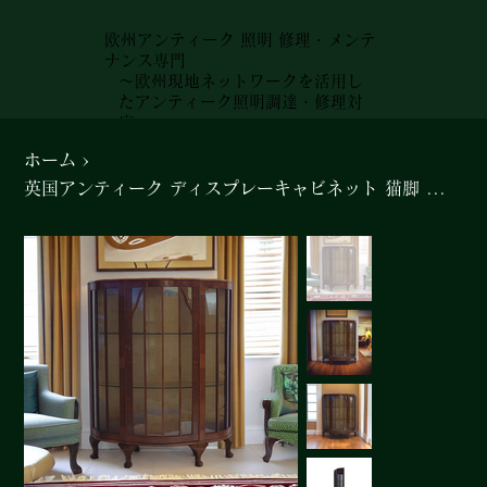
欧州アンティーク 照明 修理・メンテ
ナンス専門
～欧州現地ネットワークを活用し
たアンティーク照明調達・修理対
応～
ホーム
>
英国アンティーク ディスプレーキャビネット 猫脚 ウォールナット ガラス扉 店舗什器＃3529