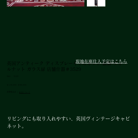
現地在庫仕入予定はこちら
英国アンティーク ディスプレーキャビネット 猫脚 ウォー
ルナット ガラス扉 店舗什器＃3529
SKU：
SKU：
3529
3529
元
セ
￥178,000
￥96,000
の
ー
消費税込み
|
配送について
価
ル
格
価
格
リビングにも取り入れやすい、英国ヴィンテージキャビ
ネット。