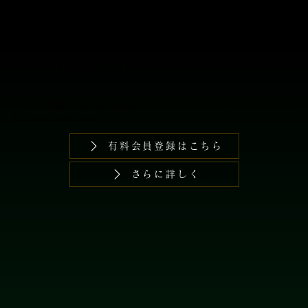
ております。
​有料会員について
このたび、特別な会員制度を開設いたしました。
​ヨーロッパ現地の最新商品を【商品卸価格＋輸送費、税関申告諸費用などを含む総合計の16.5％（税込）手数料】でいち早くお得に購入することが可能
です。
詳しくは下記ボタンよりご確認いただけます。
有料会員登録はこちら
さらに詳しく