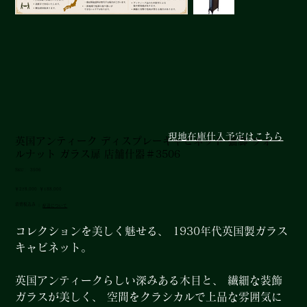
現地在庫仕入予定はこちら
英国アンティーク ディスプレーキャビネット 猫脚 ウォー
ルナット ガラス扉 店舗什器＃3506
SKU：
SKU：
3506
3506
元
セ
￥278,000
￥188,000
の
ー
消費税込み
|
配送について
価
ル
格
価
格
コレクションを美しく魅せる、 1930年代英国製ガラス
キャビネット。
英国アンティークらしい深みある木目と、 繊細な装飾
ガラスが美しく、 空間をクラシカルで上品な雰囲気に