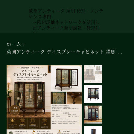
欧州アンティーク 照明 修理・メンテ
ナンス専門
～欧州現地ネットワークを活用し
たアンティーク照明調達・修理対
応～
ホーム
>
英国アンティーク ディスプレーキャビネット 猫脚 ウォールナット ガラス扉 店舗什器＃3506