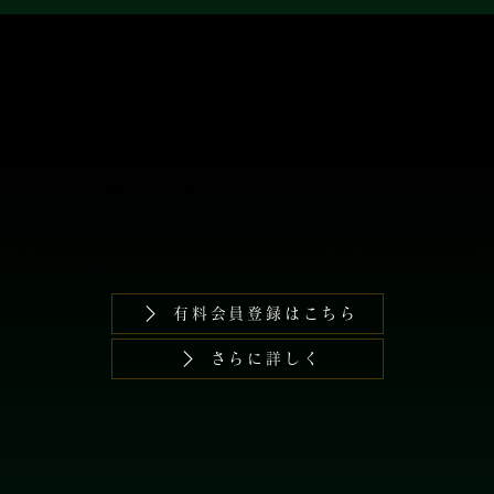
​有料会員では普段よりお買い求めやすくなっ
ております。
​有料会員について
このたび、特別な会員制度を開設いたしました。
​ヨーロッパ現地の最新商品を【商品卸価格＋輸送費、税関申告諸費用などを含む総合計の16.5％（税込）手数料】でいち早くお得に購入することが可能
です。
詳しくは下記ボタンよりご確認いただけます。
有料会員登録はこちら
さらに詳しく