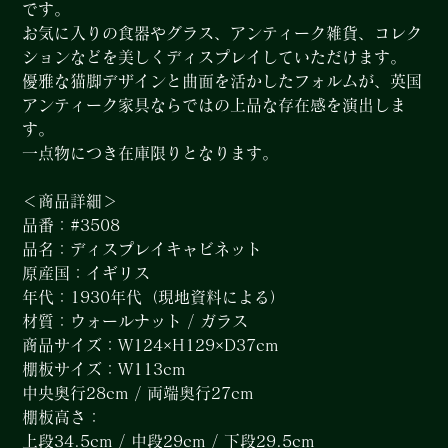
です。
お気に入りの食器やグラス、アンティーク雑貨、コレク
ションなどを美しくディスプレイしていただけます。
優雅な猫脚デザインと曲面を活かしたフォルムが、英国
アンティーク家具ならではの上品な存在感を演出しま
す。
一点物につき在庫限りとなります。
＜商品詳細＞
品番：#3508
品名：ディスプレイキャビネット
原産国：イギリス
年代：1930年代（現地資料による）
材質：ウォールナット / ガラス
商品サイズ：W124×H129×D37cm
棚板サイズ：W113cm
中央奥行28cm / 両端奥行27cm
棚板高さ：
上段34.5cm / 中段29cm / 下段29.5cm