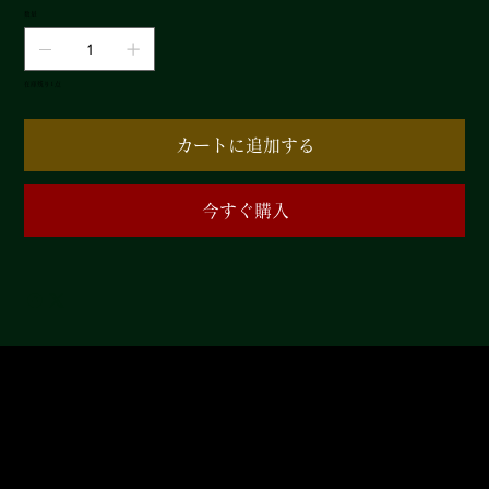
数量
在庫残り1点
カートに追加する
今すぐ購入
​有料会員では普段よりお買い求めやすくなっ
ております。