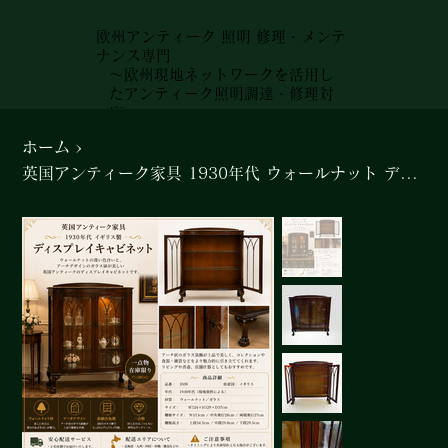
欧州アンティーク 照明 修理・メンテ
ナンス専門
～欧州現地ネットワークを活用し
たアンティーク照明調達・修理対
応～
ホーム
>
英国アンティーク家具 1930年代 ウォールナット ディスプレイキャビネット#3508