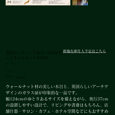
現地在庫仕入予定はこちら
英国アンティーク家具 1930年代 ウォールナット ディスプ
レイキャビネット#3508
SKU：
SKU：
3508
3508
価
￥268,000
格
消費税込み
|
配送について
ウォールナット材の美しい木目と、英国らしいアーチデ
ザインのガラス扉が印象的な一品です。
幅124cmのゆとりあるサイズを備えながら、奥行37cm
の設置しやすい設計で、リビングや書斎はもちろん、店
舗什器・サロン・カフェ・ホテル空間などにもおすすめ