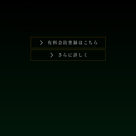
​有料会員について
このたび、特別な会員制度を開設いたしました。
​ヨーロッパ現地の最新商品を【商品卸価格＋輸送費、税関申告諸費用などを含む総合計の16.5％（税込）手数料】でいち早くお得に購入することが可能
です。
詳しくは下記ボタンよりご確認いただけます。
有料会員登録はこちら
さらに詳しく