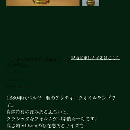
現地在庫仕入予定はこちら
ベルギー1880年代 真鍮オイルランプ アンティーク 卓上ラ
ンプ#712k
SKU：
SKU：
712ｋ
712
ｋ
元
セ
￥29,000
￥17,800
の
ー
消費税込み
|
配送について
価
ル
格
価
格
1880年代ベルギー製のアンティークオイルランプで
す。
真鍮特有の深みある風合いと、
クラシックなフォルムが印象的な一灯です。
高さ約50.5cmの存在感あるサイズで、