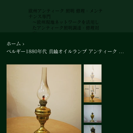
欧州アンティーク 照明 修理・メンテ
ナンス専門
～欧州現地ネットワークを活用し
たアンティーク照明調達・修理対
応～
ホーム
>
ベルギー1880年代 真鍮オイルランプ アンティーク 卓上ランプ#712k