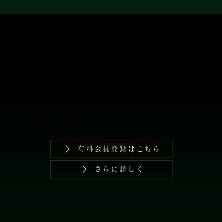
​有料会員では普段よりお買い求めやすくなっ
ております。
​有料会員について
このたび、特別な会員制度を開設いたしました。
​ヨーロッパ現地の最新商品を【商品卸価格＋輸送費、税関申告諸費用などを含む総合計の16.5％（税込）手数料】でいち早くお得に購入することが可能
です。
詳しくは下記ボタンよりご確認いただけます。
有料会員登録はこちら
さらに詳しく