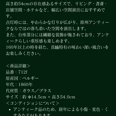
高さ約54cmの存在感あるサイズで、リビング・書斎・
店舗空間・ホテルなど、幅広い空間演出におすすめで
す。
点灯時には、やわらかな灯りが広がり、欧州アンティー
クならではの落ち着いた空間を演出します。
また、台座部分には繊細な装飾が施されており、アンテ
ィークらしい重厚感も楽しめます。
160年以上の時を経た、真鍮特有の味わい深い風合いを
お楽しみください。
＜商品詳細＞
品番：712f
原産国：ベルギー
年代：1860年
代材質：ガラス／ブラス
サイズ：約 Φ14.5cm × 高さ54.0cm
＜コンディションについて＞
アンティーク品のため、経年による小傷・変色・く
すみなどがあります。