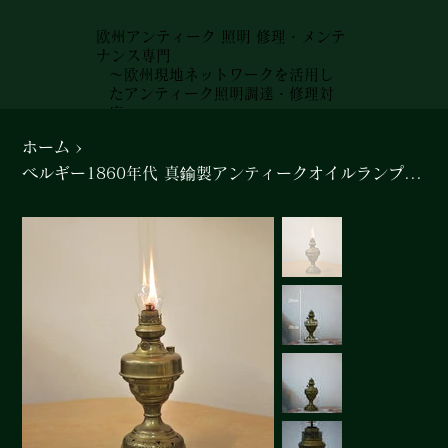
欧州アンティーク 照明 修理・メンテ
ナンス専門
～欧州現地ネットワークを活用し
たアンティーク照明調達・修理対
応～
ホーム
>
ベルギー1860年代 真鍮製アンティークオイルランプ 712f