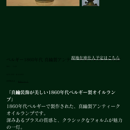
現地在庫仕入予定はこちら
ベルギー1860年代 真鍮製アンティークオイルランプ 712f
SKU：
SKU：
712f
712f
元
セ
￥35,000
￥18,800
の
ー
消費税込み
|
配送について
価
ル
格
価
格
「真鍮装飾が美しい1860年代ベルギー製オイルラン
プ」
1860年代ベルギーで製作された、真鍮製アンティーク
オイルランプです。
深みあるブラスの質感と、クラシックなフォルムが魅力
の一灯。