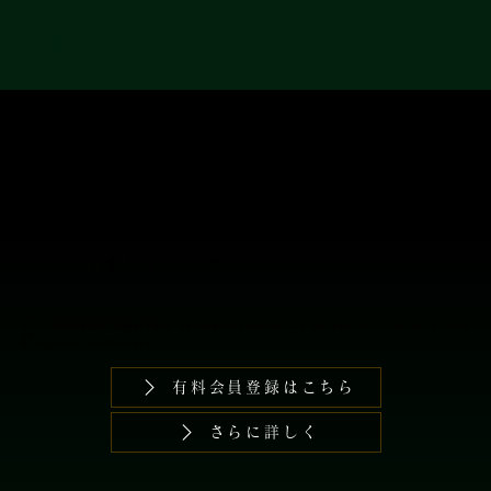
​有料会員では普段よりお買い求めやすくなっ
ております。
​有料会員について
このたび、特別な会員制度を開設いたしました。
​ヨーロッパ現地の最新商品を【商品卸価格＋輸送費、税関申告諸費用などを含む総合計の16.5％（税込）手数料】でいち早くお得に購入することが可能
です。
詳しくは下記ボタンよりご確認いただけます。
有料会員登録はこちら
さらに詳しく