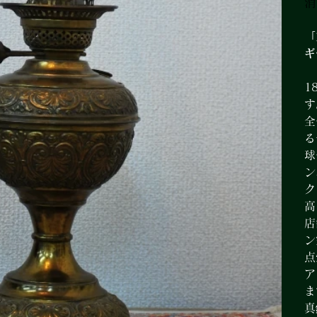
消
「
ギ
1
す
全
る
球
ン
ク
高
店
ン
点
ア
ま
真