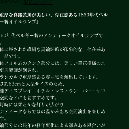
費税込み
|
配送について
格
重厚な真鍮装飾が美しい、存在感ある1860年代ベル
ー製オイルランプ」
860年代ベルギー製のアンティークオイルランプで
。
体に施された繊細な真鍮装飾が印象的な、存在感あ
一品です。
体フォルムのタンク部分には、美しい草花模様のエ
ボス装飾が施され、
ラシカルで重厚感ある雰囲気を演出しています。
さ約63cmと大型サイズのため、
舗ディスプレイ・ホテル・レストラン・バー・サロ
空間などにもおすすめです。
灯時には柔らかな灯りが広がり、
ンティークならではの温かみある空間演出を楽しめ
す。
鍮部分には長年の経年変化による深みある風合いが