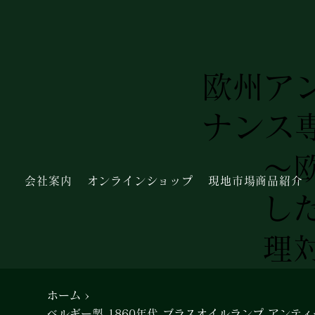
欧州ア
ナンス
～
会社案内
オンラインショップ
現地市場商品紹介
し
理
ホーム
>
ベルギー製 1860年代 ブラスオイルランプ アンティ