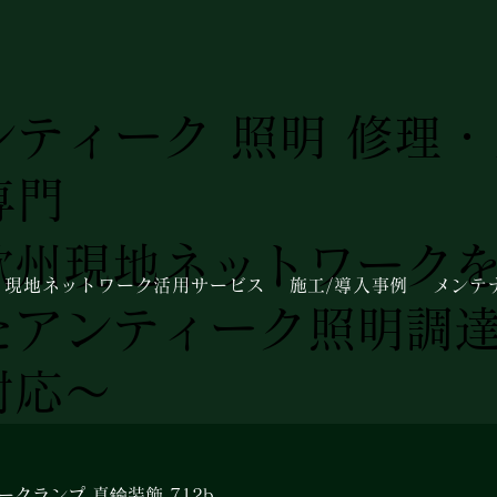
ンティーク 照明 修理
専門
欧州現地ネットワーク
現地ネットワーク活用サービス
施工/導入事例
メンテ
たアンティーク照明調
対応～
ークランプ 真鍮装飾 712b