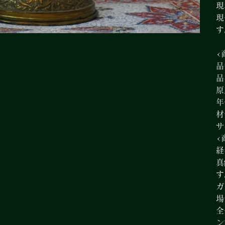
現
現
す
<
品
品
原
年
材
サ
<
経
真
す
ガ
場
全
ン