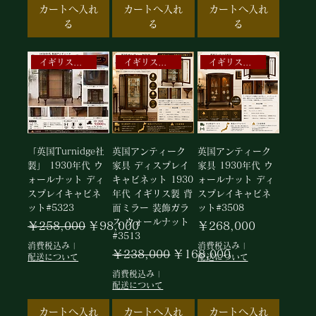
カートへ入れ
カートへ入れ
カートへ入れ
る
る
る
イギリスアンティークキャビネット
イギリスアンティークキャビネット
イギリス アンティーク
「英国Turnidge社
英国アンティーク
英国アンティーク
製」 1930年代 ウ
家具 ディスプレイ
家具 1930年代 ウ
ォールナット ディ
キャビネット 1930
ォールナット ディ
スプレイキャビネ
年代 イギリス製 背
スプレイキャビネ
ット#5323
面ミラー 装飾ガラ
ット#3508
ス ウォールナット
通常価格
セール価格
価格
￥258,000
￥98,000
￥268,000
#3513
消費税込み
|
消費税込み
|
通常価格
セール価格
￥238,000
￥168,000
配送について
配送について
消費税込み
|
配送について
カートへ入れ
カートへ入れ
カートへ入れ