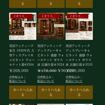
る
る
る
イギリスアンティーク家具
イギリスアンティークキャビネット
イギリスアンティークキャビネット
英国アンティーク
英国アンティーク
英国アンティーク
家具 1930年代 大
ディスプレーキャ
ディスプレーキャ
型ディスプレイキ
ビネット 猫脚 ウォ
ビネット 猫脚 ウォ
ャビネット ウォー
ールナット ガラス
ールナット ガラス
ルナット製#3504
扉 店舗什器＃3524
扉 店舗什器＃3535
価格
通常価格
セール価格
価格
￥268,000
￥178,000
￥96,000
￥216,000
消費税込み
|
消費税込み
|
消費税込み
|
配送について
配送について
配送について
カートへ入れ
カートへ入れ
カートへ入れ
る
る
る