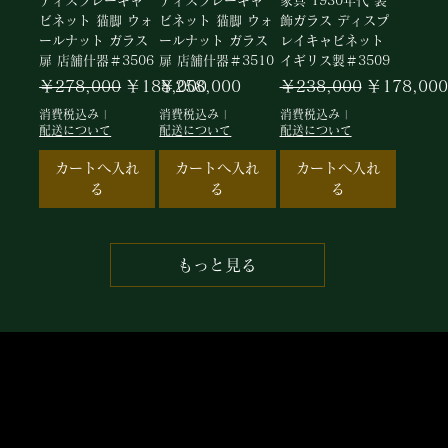
ディスプレーキャ
ディスプレーキャ
家具 1930年代 装
ビネット 猫脚 ウォ
ビネット 猫脚 ウォ
飾ガラス ディスプ
ールナット ガラス
ールナット ガラス
レイキャビネット
扉 店舗什器＃3506
扉 店舗什器＃3510
イギリス製＃3509
通常価格
セール価格
価格
通常価格
セール価格
￥278,000
￥188,000
￥258,000
￥238,000
￥178,000
消費税込み
|
消費税込み
|
消費税込み
|
配送について
配送について
配送について
カートへ入れ
カートへ入れ
カートへ入れ
る
る
る
もっと見る
​有料会員では普段よりお買い求めやすくなっ
ております。