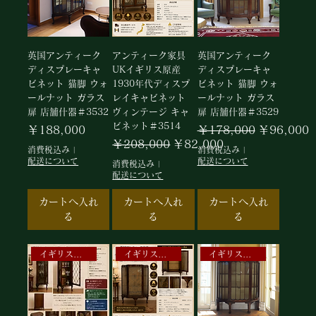
英国アンティーク
アンティーク家具
英国アンティーク
ディスプレーキャ
UKイギリス原産
ディスプレーキャ
ビネット 猫脚 ウォ
1930年代ディスプ
ビネット 猫脚 ウォ
ールナット ガラス
レイキャビネット
ールナット ガラス
扉 店舗什器＃3532
ヴィンテージ キャ
扉 店舗什器＃3529
ビネット＃3514
価格
通常価格
セール価格
￥188,000
￥178,000
￥96,000
通常価格
セール価格
￥208,000
￥82,000
消費税込み
|
消費税込み
|
配送について
配送について
消費税込み
|
配送について
カートへ入れ
カートへ入れ
カートへ入れ
る
る
る
イギリスアンティークキャビネット
イギリスアンティークキャビネット
イギリスアンティークキャビネット