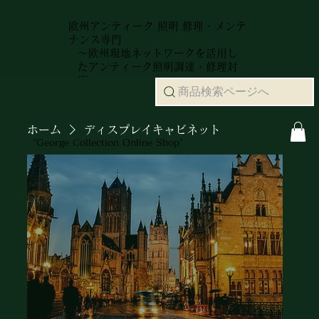
欧州アンティーク 照明 修理・メンテ
ナンス専門
～欧州現地ネットワークを活用し
たアンティーク照明調達・修理対
応～
商品検索ページへ
ホーム
ディスプレイキャビネット
"George Collection Online Shop"