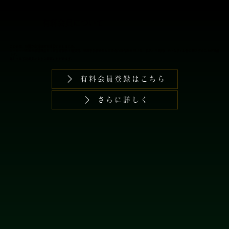
​有料会員について
このたび、特別な会員制度を開設いたしました。
​ヨーロッパ現地の最新商品を【商品卸価格＋輸送費、税関申告諸費用などを含む総合計の16.5％（税込）手数料】でいち早くお得に購入することが可能
です。
詳しくは下記ボタンよりご確認いただけます。
有料会員登録はこちら
さらに詳しく